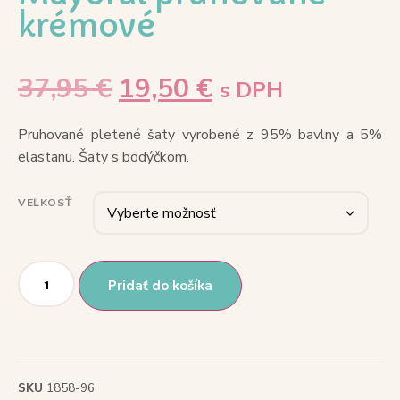
krémové
37,95
€
19,50
€
s DPH
Pruhované pletené šaty vyrobené z 95% bavlny a 5%
elastanu. Šaty s bodýčkom.
VEĽKOSŤ
Pridať do košíka
SKU
1858-96