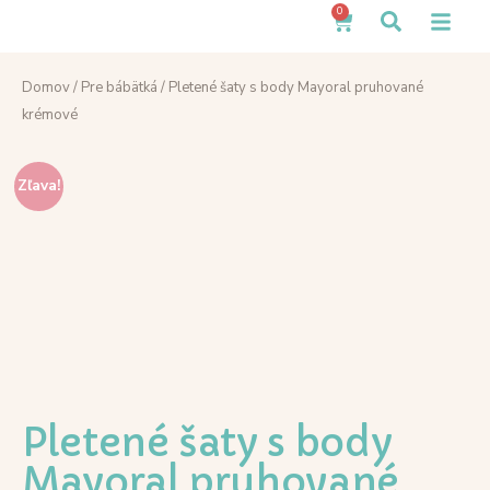
0
Domov
/
Pre bábätká
/ Pletené šaty s body Mayoral pruhované
krémové
Zľava!
Pletené šaty s body
Mayoral pruhované