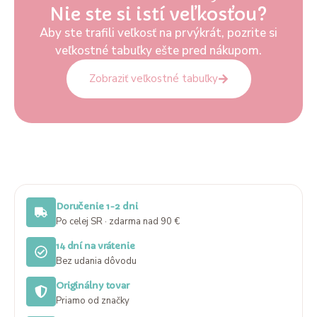
Nie ste si istí veľkosťou?
Aby ste trafili veľkosť na prvýkrát, pozrite si
veľkostné tabuľky ešte pred nákupom.
Zobraziť veľkostné tabuľky
Doručenie 1-2 dni
Po celej SR · zdarma nad 90 €
14 dní na vrátenie
Bez udania dôvodu
Originálny tovar
Priamo od značky