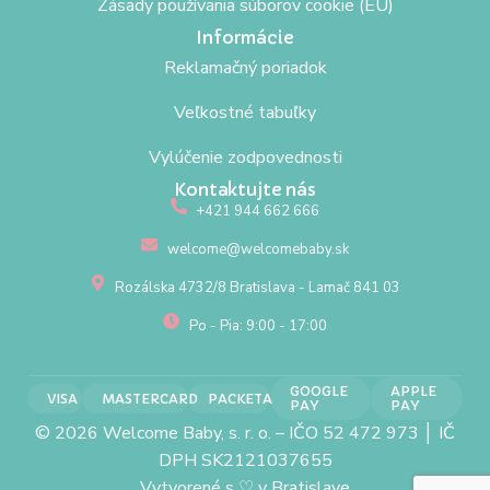
Zásady používania súborov cookie (EÚ)
Informácie
Reklamačný poriadok
Veľkostné tabuľky
Vylúčenie zodpovednosti
Kontaktujte nás
+421 944 662 666
welcome@welcomebaby.sk
Rozálska 4732/8 Bratislava - Lamač 841 03
Po - Pia: 9:00 - 17:00
GOOGLE
APPLE
VISA
MASTERCARD
PACKETA
PAY
PAY
© 2026 Welcome Baby, s. r. o. – IČO 52 472 973 │ IČ
DPH SK2121037655
Vytvorené s
♡
v Bratislave