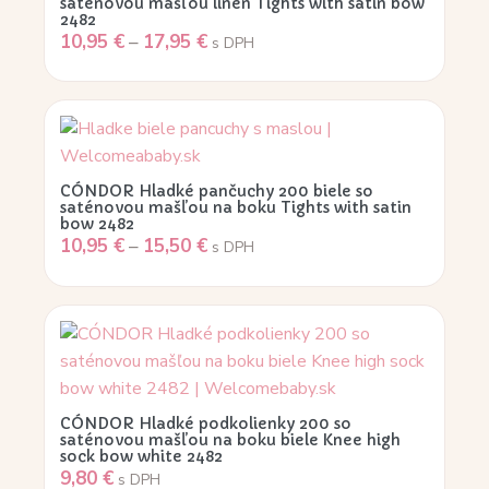
saténovou mašľou linen Tights with satin bow
2482
10,95
€
–
17,95
€
s DPH
CÓNDOR Hladké pančuchy 200 biele so
saténovou mašľou na boku Tights with satin
bow 2482
10,95
€
–
15,50
€
s DPH
CÓNDOR Hladké podkolienky 200 so
saténovou mašľou na boku biele Knee high
sock bow white 2482
9,80
€
s DPH