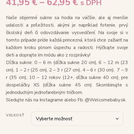
41,95
€
–
62,95
€
s DPH
Naše objemné sukne sa hodia na väčšie, ale aj menšie
udalosti a príležitosti, akými je napríklad fotenie, prvý
školský deň či odovzdávanie vysvedčení. Na svoje si v
tomto prípade príde každá princezná, ktorá chce zažiariť na
každom kroku plnom úspechu a radosti. Hýčkajte svoje
deti a doprajte im módu ako z rozprávky!
Dĺžka sukne: 0 – 6 m (dĺžka sukne 20 cm), 6 – 12 m (23
cm), 1 – 2 r (25 cm), 2 – 3 r (27 cm), 4 – 6 r (30 cm), 7 – 9
r (35 cm), 10 – 12 rokov (12+, dĺžka sukne 40 cm), pre
dospeláčky XS (dĺžka sukne 45 cm). Skombinujte s
jednoduchým jednofarebným tričkom.
Sledujte nás na Instagrame alebo Fb: @Welcomebaby.sk
VEĽKOSŤ