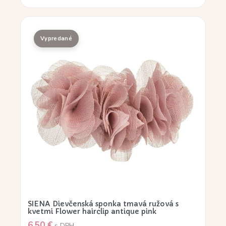
SIENA Dievčenská sponka tmavá ružová s
kvetmi Flower hairclip antique pink
6,50
€
s DPH