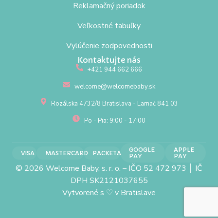
Reklamačný poriadok
Veľkostné tabuľky
Vylúčenie zodpovednosti
Kontaktujte nás
+421 944 662 666
welcome@welcomebaby.sk
Rozálska 4732/8 Bratislava - Lamač 841 03
Po - Pia: 9:00 - 17:00
GOOGLE
APPLE
VISA
MASTERCARD
PACKETA
PAY
PAY
© 2026 Welcome Baby, s. r. o. – IČO 52 472 973 │ IČ
DPH SK2121037655
Vytvorené s
♡
v Bratislave