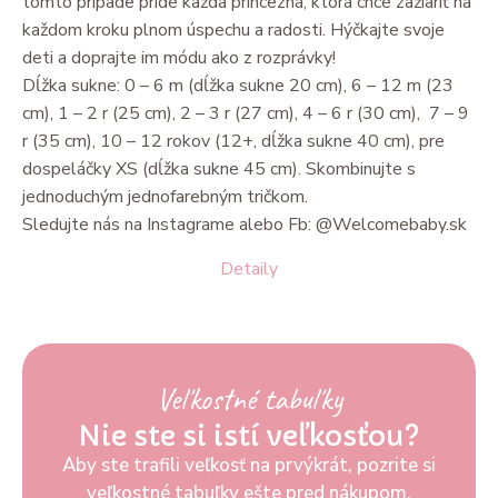
tomto prípade príde každá princezná, ktorá chce zažiariť na
každom kroku plnom úspechu a radosti. Hýčkajte svoje
deti a doprajte im módu ako z rozprávky!
Dĺžka sukne: 0 – 6 m (dĺžka sukne 20 cm), 6 – 12 m (23
cm), 1 – 2 r (25 cm), 2 – 3 r (27 cm), 4 – 6 r (30 cm), 7 – 9
r (35 cm), 10 – 12 rokov (12+, dĺžka sukne 40 cm), pre
dospeláčky XS (dĺžka sukne 45 cm). Skombinujte s
jednoduchým jednofarebným tričkom.
Sledujte nás na Instagrame alebo Fb: @Welcomebaby.sk
Detaily
Veľkostné tabuľky
Nie ste si istí veľkosťou?
Aby ste trafili veľkosť na prvýkrát, pozrite si
veľkostné tabuľky ešte pred nákupom.