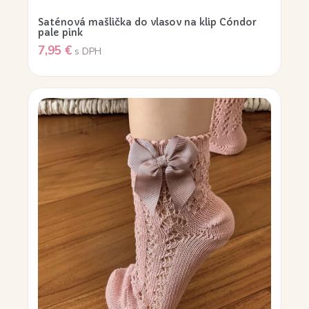
Saténová mašlička do vlasov na klip Cóndor
pale pink
7,95
€
s DPH