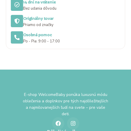
14 dní na vrátenie
Bez udania dôvodu
Originálny tovar
Priamo od značky
Osobná pomoc
Po - Pia: 9:00 - 17:00
E-shop WelcomeBaby ponúka luxusnú módu
oblečenia a doplnkov pre tých najdôležitejších
a najmilovanejších ľudí na svete – pre vaše
deti.