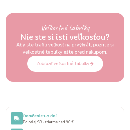
Veľkostné tabuľky
Nie ste si istí veľkosťou?
Aby ste trafili veľkosť na prvýkrát, pozrite si
veľkostné tabuľky ešte pred nákupom.
Zobraziť veľkostné tabuľky
Doručenie 1-2 dni
Po celej SR · zdarma nad 90 €