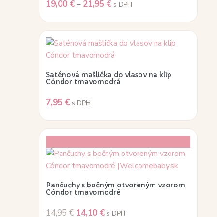
19,00
€
–
21,95
€
s DPH
Saténová mašlička do vlasov na klip
Cóndor tmavomodrá
7,95
€
s DPH
Zľava!
Pančuchy s bočným otvoreným vzorom
Cóndor tmavomodré
14,95
€
14,10
€
s DPH