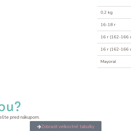
0,2 kg
16-18 r
16 r (162-166 
16 r (162-166 
Mayoral
ťou?
y ešte pred nákupom.
Zobraziť veľkostné tabuľky