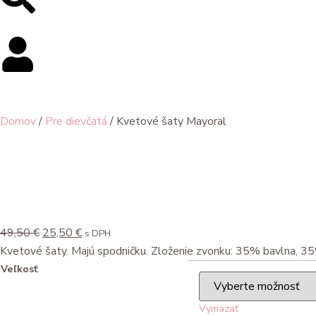
Domov
/
Pre dievčatá
/ Kvetové šaty Mayoral
49,50
€
25,50
€
s DPH
Kvetové šaty. Majú spodničku. Zloženie zvonku: 35% bavlna, 3
Veľkosť
Vymazať