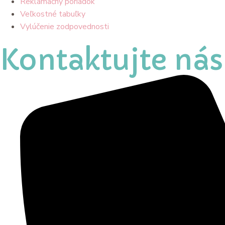
Reklamačný poriadok
Veľkostné tabuľky
Vylúčenie zodpovednosti
Kontaktujte nás