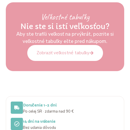
Veľkostné tabuľky
Nie ste si istí veľkosťou?
Aby ste trafili veľkosť na prvýkrát, pozrite si
veľkostné tabuľky ešte pred nákupom.
Zobraziť veľkostné tabuľky
Doručenie 1-2 dni
Po celej SR · zdarma nad 90 €
14 dní na vrátenie
Bez udania dôvodu