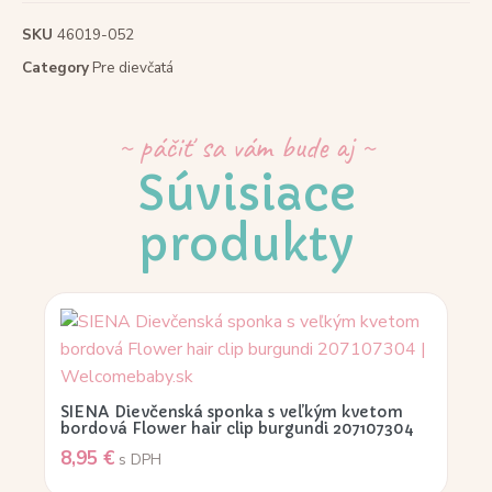
SKU
46019-052
Category
Pre dievčatá
~ páčiť sa vám bude aj ~
Súvisiace
produkty
SIENA Dievčenská sponka s veľkým kvetom
bordová Flower hair clip burgundi 207107304
8,95
€
s DPH