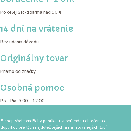
Po celej SR · zdarma nad 90 €
14 dní na vrátenie
Bez udania dôvodu
Originálny tovar
Priamo od značky
Osobná pomoc
Po - Pia: 9:00 - 17:00
E-shop WelcomeBaby ponúka luxusnú módu oblečenia a
doplnkov pre tých najdôležitejších a najmilovanejších ľudí