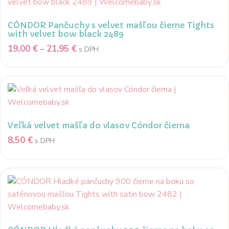
CÓNDOR Pančuchy s velvet mašľou čierne Tights
with velvet bow black 2489
Price
19,00
€
–
21,95
€
s DPH
range:
Tento
19,00 €
produkt
through
má
21,95 €
viacero
variantov.
Veľká velvet mašľa do vlasov Cóndor čierna
Možnosti
8,50
€
s DPH
si
môžete
vybrať
na
stránke
produktu.