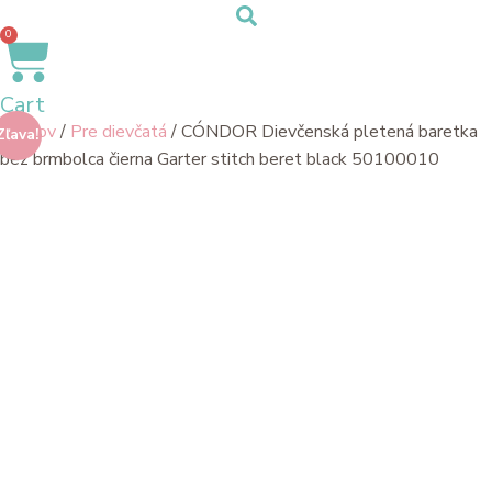
0
Cart
Domov
/
Pre dievčatá
/ CÓNDOR Dievčenská pletená baretka
Zľava!
bez brmbolca čierna Garter stitch beret black 50100010