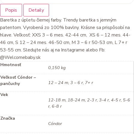
môžete
vybrať
Popis
Detaily
na
Baretka z úpletu čiernej farby. Trendy baretka s jemným
stránke
patentom. Vyrobená zo 100% bavlny. Krásne sa prispôsobí na
produktu.
hlave. Veľkosť: XXS 3 – 6 mes. 42-44 cm, XS 6 – 12 mes. 44-
46 cm, S 12 – 24 mes. 46-50 cm, M 3 – 6 r 50-53 cm, L 7+ r
53-55 cm. Sledujte nás aj na Instagrame alebo Fb:
@Welcomebaby.sk
Hmotnosť
0,150 kg
Veľkosť Cóndor –
12 – 24 m, 3 – 6 r, 7+ r
pančuchy
Vek
12-18 m, 18-24 m, 2-3 r, 3-4 r, 4-5 r, 5-6
r, 6-8 r
Značka
Cóndor