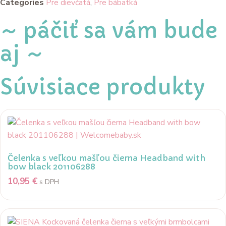
Categories
Pre dievčatá
,
Pre bábätká
čierna
Garter
stitch
~ páčiť sa vám bude
beret
black
aj ~
50100010
Súvisiace produkty
Čelenka s veľkou mašľou čierna Headband with
bow black 201106288
10,95
€
s DPH