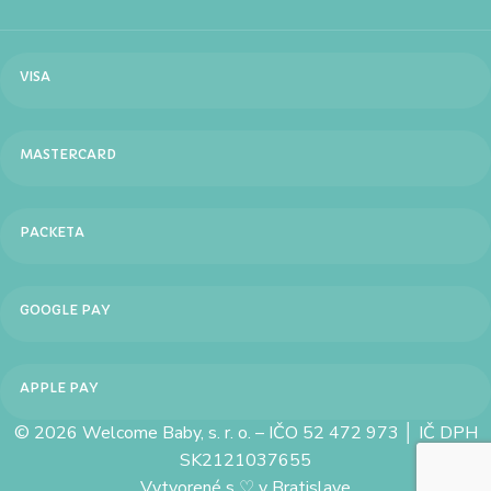
VISA
MASTERCARD
PACKETA
GOOGLE PAY
APPLE PAY
© 2026 Welcome Baby, s. r. o. – IČO 52 472 973 │ IČ DPH
SK2121037655
Vytvorené s
♡
v Bratislave