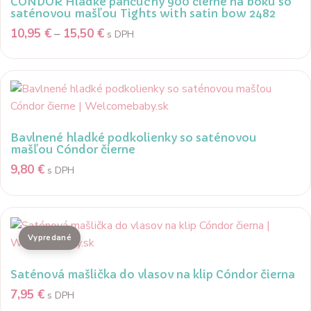
CÓNDOR Hladké pančuchy 900 čierne na boku so
saténovou mašľou Tights with satin bow 2482
Price
10,95
€
–
15,50
€
s DPH
range:
Tento
10,95 €
produkt
through
má
15,50 €
viacero
variantov.
Bavlnené hladké podkolienky so saténovou
Možnosti
mašľou Cóndor čierne
si
9,80
€
s DPH
môžete
Tento
vybrať
produkt
na
má
stránke
viacero
produktu.
variantov.
Saténová mašlička do vlasov na klip Cóndor čierna
Možnosti
7,95
€
s DPH
si