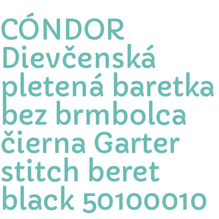
CÓNDOR
Dievčenská
pletená baretka
bez brmbolca
čierna Garter
stitch beret
black 50100010