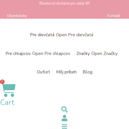
Preskočiť
Bleskové dodanie po celej SR
na
Objednávky
Kontakt
obsah
Open Pre dievčatá
Pre dievčatá
Open Pre chlapcov
Open Značky
Pre chlapcov
Značky
Outlet
Môj príbeh
Blog
0
Cart