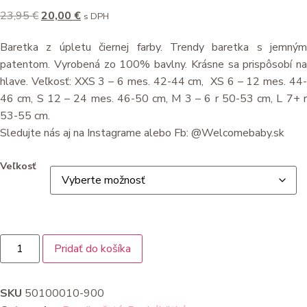
Pôvodná
Aktuálna
23,95
€
20,00
€
s DPH
cena
cena
Baretka z úpletu čiernej farby. Trendy baretka s jemným
bola:
je:
patentom. Vyrobená zo 100% bavlny. Krásne sa prispôsobí na
23,95 €.
20,00 €.
hlave. Veľkosť: XXS 3 – 6 mes. 42-44 cm, XS 6 – 12 mes. 44-
46 cm, S 12 – 24 mes. 46-50 cm, M 3 – 6 r 50-53 cm, L 7+ r
53-55 cm.
Sledujte nás aj na Instagrame alebo Fb: @Welcomebaby.sk
Veľkosť
množstvo
Pridať do košíka
CÓNDOR
Dievčenská
pletená
baretka
SKU
50100010-900
bez
brmbolca