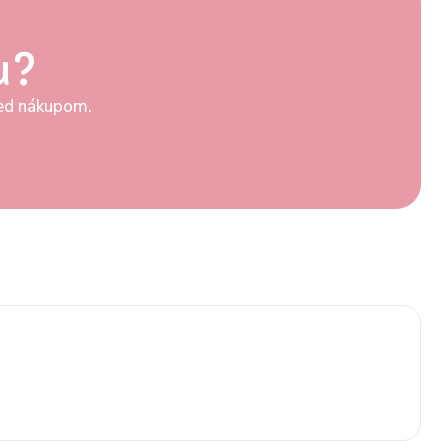
u?
pred nákupom.