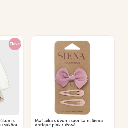
Zľava!
ičkom s
Mašlička s dvomi sponkami Siena
u sukňou
antique pink ružová