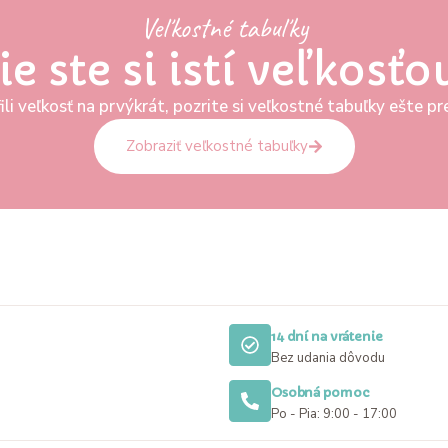
Veľkostné tabuľky
ie ste si istí veľkosťo
ili veľkosť na prvýkrát, pozrite si veľkostné tabuľky ešte 
Zobraziť veľkostné tabuľky
14 dní na vrátenie
Bez udania dôvodu
Osobná pomoc
Po - Pia: 9:00 - 17:00