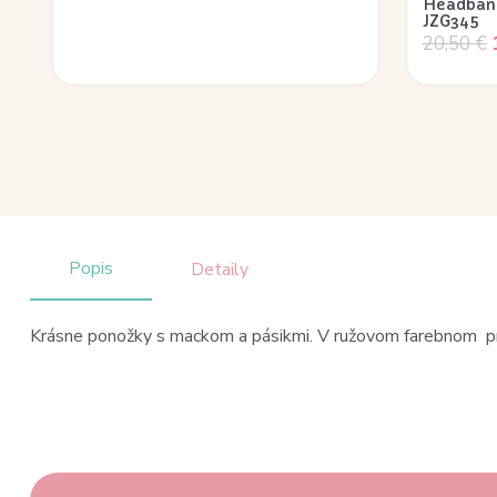
Headband
JZG345
20,50
€
Popis
Detaily
Krásne ponožky s mackom a pásikmi. V ružovom farebnom p