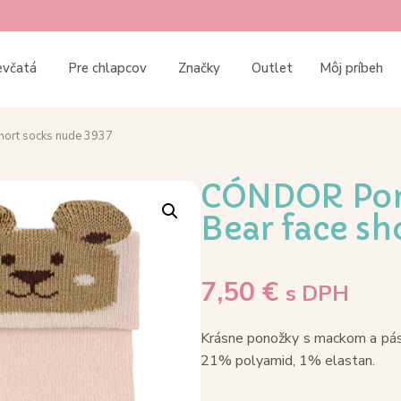
evčatá
Pre chlapcov
Značky
Outlet
Môj príbeh
hort socks nude 3937
CÓNDOR Pon
Bear face sh
7,50
€
s DPH
Krásne ponožky s mackom a pás
21% polyamid, 1% elastan.