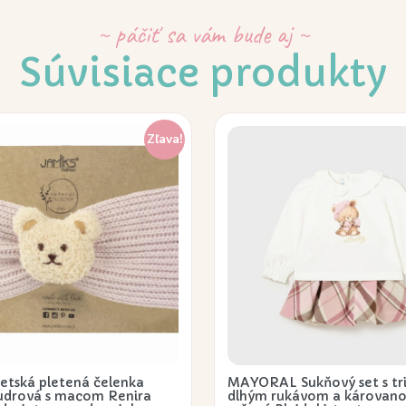
~ páčiť sa vám bude aj ~
Súvisiace produkty
Zľava!
etská pletená čelenka
MAYORAL Sukňový set s tr
udrová s macom Renira
dlhým rukávom a károvano