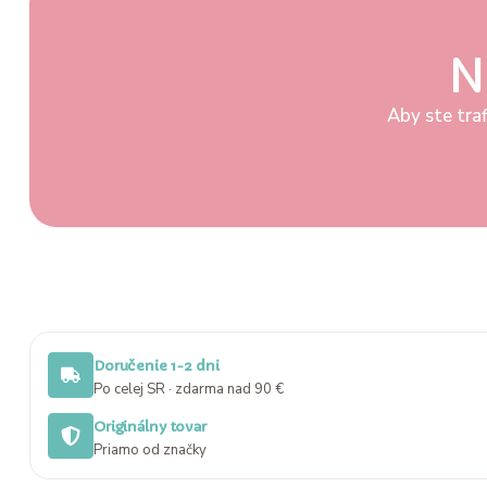
N
Aby ste traf
Doručenie 1-2 dni
Po celej SR · zdarma nad 90 €
Originálny tovar
Priamo od značky