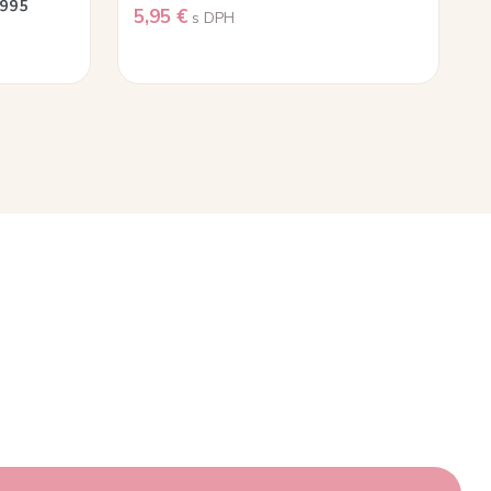
2995
5,95
€
s DPH