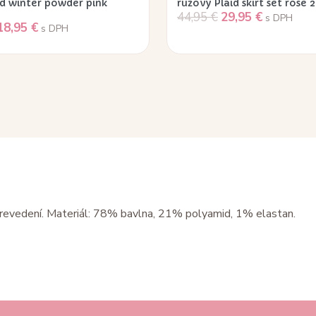
 winter powder pink
ružový Plaid skirt set rose 
44,95
€
29,95
€
s DPH
18,95
€
s DPH
revedení. Materiál: 78% bavlna, 21% polyamid, 1% elastan.