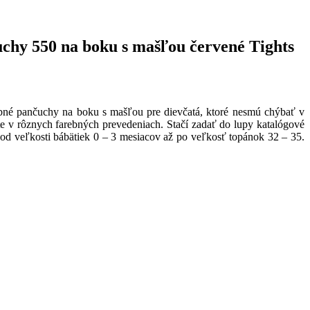
y 550 na boku s mašľou červené Tights
bné pančuchy na boku s mašľou pre dievčatá, ktoré nesmú chýbať v
e v rôznych farebných prevedeniach. Stačí zadať do lupy katalógové
od veľkosti bábätiek 0 – 3 mesiacov až po veľkosť topánok 32 – 35.