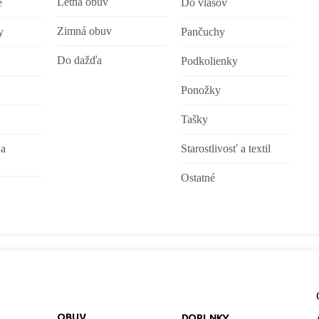
Letná obuv
e
Do vlasov
Zimná obuv
y
Pančuchy
Do dažďa
Podkolienky
Ponožky
Tašky
 a
Starostlivosť a textil
Ostatné
OBUV
DOPLNKY