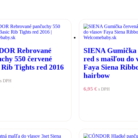
OR Rebrované
SIENA Gumička 
chy 550 červené
red s mašľou do 
 Rib Tights red 2016
Faya Siena Ribb
hairbow
s DPH
6,95
€
s DPH