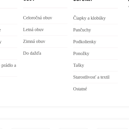
Celoročná obuv
Čiapky a klobúky
Letná obuv
e
Pančuchy
Zimná obuv
y
Podkolienky
Do dažďa
Ponožky
 prádlo a
Tašky
Starostlivosť a textil
Ostatné