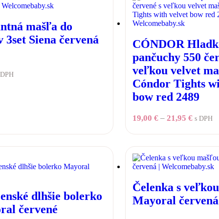
ntná mašľa do
v 3set Siena červená
CÓNDOR Hladk
pančuchy 550 čer
veľkou velvet m
 DPH
Cóndor Tights wi
bow red 2489
19,00
€
–
21,95
€
s DPH
Čelenka s veľko
enské dlhšie bolerko
Mayoral červená
ral červené