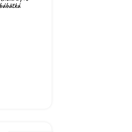
bábätká
Nakupovať