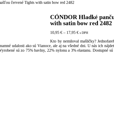
ľou červené Tights with satin bow red 2482
CÓNDOR Hladké pančuch
with satin bow red 2482
10,95
€
–
17,95
€
s DPH
Kto by nemiloval mašličky? Jednofare
né udalosti ako sú Vianoce, ale aj na všedné dni. U nás ich nájdet
h. Vyrobené sú zo 75% bavlny, 22% nylonu a 3% elastanu. Dostupné sú 