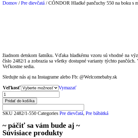
Domov
/
Pre dievčatá
/ CÓNDOR Hladké pančuchy 550 na boku s maš
žiadnom detskom šatníku. Vďaka hladkému vzoru sú vhodné na význam
číslo 2482/1 a zobrazia sa všetky dostupné varianty týchto pančúc
Veľkostne sedia.
Sledujte nás aj na Instagrame alebo Fb: @Welcomebaby.sk
Veľkosť
Vymazať
Pridať do košíka
SKU
2482/1-550
Categories
Pre dievčatá
,
Pre bábätká
~ páčiť sa vám bude aj ~
Súvisiace produkty