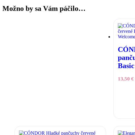
Možno by sa Vám páčilo…
CÓND
panču
Basic
13,50
€