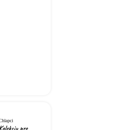
Chlapci
Kolekciu pre