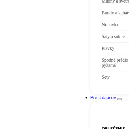
Mikiny a svetr
Bundy a kabát
Nohavice
Šaty a sukne
Plavky
Spodné prádlo
pyžamá
Sety
Pre chlapcov
OBLEČENIE