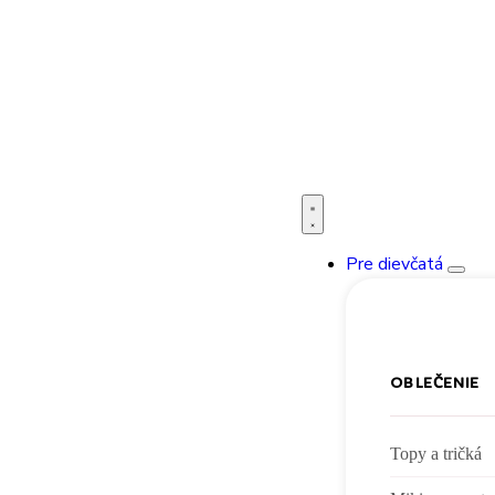
Bleskové dodanie po celej SR
Pre dievčatá
OBLEČENIE
Topy a tričká