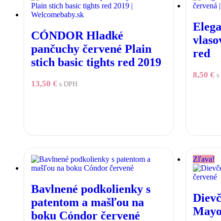
Elega
CÓNDOR Hladké
vlaso
pančuchy červené Plain
red
stich basic tights red 2019
8,50
€
s
13,50
€
s DPH
Zľava!
Bavlnené podkolienky s
Dievč
patentom a mašľou na
Mayo
boku Cóndor červené