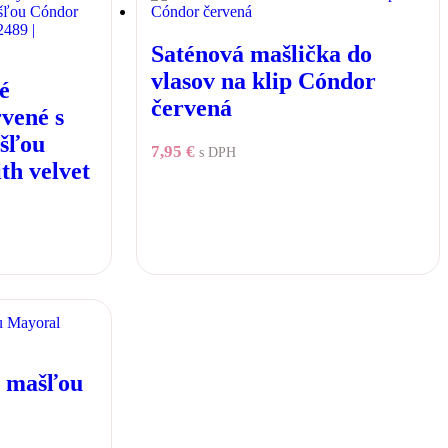
Saténová mašlička do
vlasov na klip Cóndor
é
červená
vené s
ašľou
7,95
€
s DPH
th velvet
u mašľou