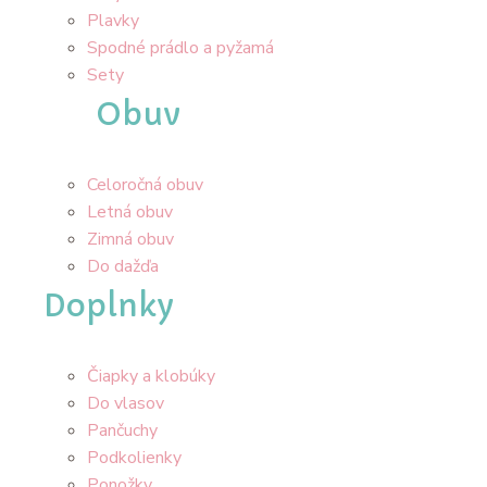
Plavky
Spodné prádlo a pyžamá
Sety
Obuv
Celoročná obuv
Letná obuv
Zimná obuv
Do dažďa
Doplnky
Čiapky a klobúky
Do vlasov
Pančuchy
Podkolienky
Ponožky