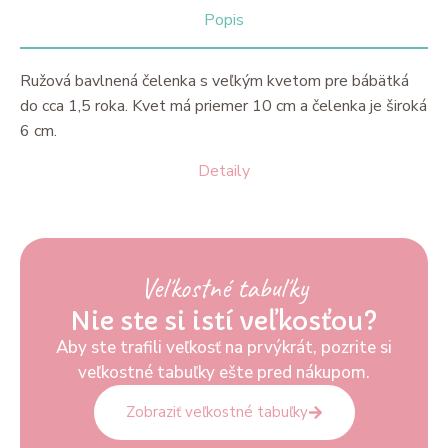
Popis
Ružová bavlnená čelenka s veľkým kvetom pre bábätká
do cca 1,5 roka. Kvet má priemer 10 cm a čelenka je široká
6 cm.
Detaily
Veľkostné tabuľky
Nie ste si istí veľkosťou?
Aby ste trafili veľkosť na prvýkrát, pozrite si
veľkostné tabuľky ešte pred nákupom.
Zobraziť veľkostné tabuľky