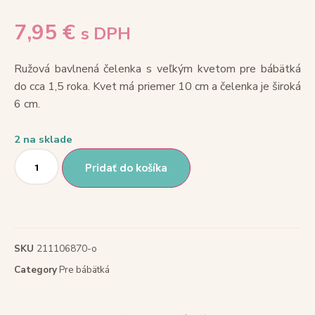
7,95
€
s DPH
Ružová bavlnená čelenka s veľkým kvetom pre bábätká
do cca 1,5 roka. Kvet má priemer 10 cm a čelenka je široká
6 cm.
2 na sklade
Pridať do košíka
SKU
211106870-o
Category
Pre bábätká