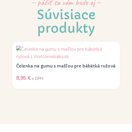
~ páčiť sa vám bude aj ~
Súvisiace
produkty
Čelenka na gumu s mašľou pre bábätká ružová
8,95
€
s DPH