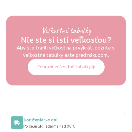
Veľkostné tabuľky
Nie ste si istí veľkosťou?
Aby ste trafili veľkosť na prvýkrát, pozrite si
veľkostné tabuľky ešte pred nákupom.
Zobraziť veľkostné tabuľky
Doručenie 1-2 dni
Po celej SR · zdarma nad 90 €