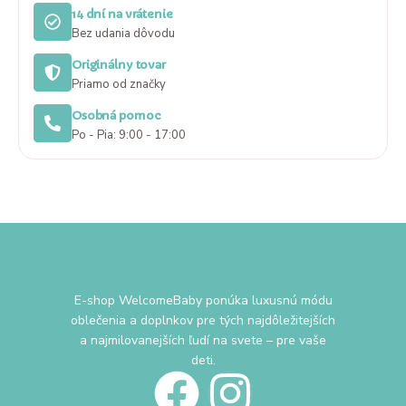
14 dní na vrátenie
Bez udania dôvodu
Originálny tovar
Priamo od značky
Osobná pomoc
Po - Pia: 9:00 - 17:00
E-shop WelcomeBaby ponúka luxusnú módu
oblečenia a doplnkov pre tých najdôležitejších
a najmilovanejších ľudí na svete – pre vaše
deti.